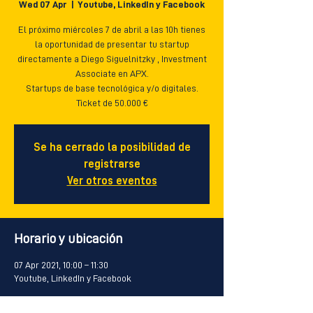
Wed 07 Apr
  |  
Youtube, LinkedIn y Facebook
El próximo miércoles 7 de abril a las 10h tienes
la oportunidad de presentar tu startup
directamente a Diego Siguelnitzky , Investment
Associate en APX.
Startups de base tecnológica y/o digitales.
Se ha cerrado la posibilidad de
registrarse
Ver otros eventos
Horario y ubicación
07 Apr 2021, 10:00 – 11:30
Youtube, LinkedIn y Facebook